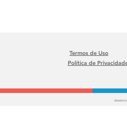
Termos de Uso
Política de Privacidad
desenvo