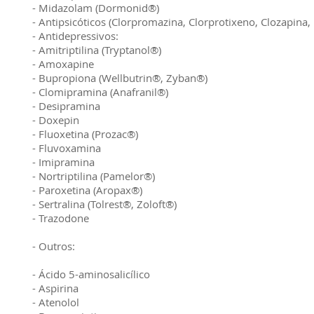
- Midazolam (Dormonid®)
- Antipsicóticos (Clorpromazina, Clorprotixeno, Clozapina,
- Antidepressivos:
- Amitriptilina (Tryptanol®)
- Amoxapine
- Bupropiona (Wellbutrin®, Zyban®)
- Clomipramina (Anafranil®)
- Desipramina
- Doxepin
- Fluoxetina (Prozac®)
- Fluvoxamina
- Imipramina
- Nortriptilina (Pamelor®)
- Paroxetina (Aropax®)
- Sertralina (Tolrest®, Zoloft®)
- Trazodone
- Outros:
- Ácido 5-aminosalicílico
- Aspirina
- Atenolol