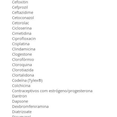
Cefoxitin
Cefprozil
Ceftazidime
Cetoconazol
Cetorolac
Cicloserina
Cimetidina
Ciprofloxacin
Cisplatina
Clindamicina
Clogestone
Clorofórmio
Cloroquina
Clorotiazida
Clortalidona
Codeína (Tylex®)
Colchicina
Contraceptivos com estrógeno/progesterona
Dantron
Dapsone
Dexbromfeniramina
Diatrizoate
Dicumarol