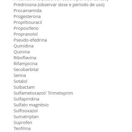
Prednisona (observar dose e período de uso)
Procainamida
Progesterona
Propiltiouracil
Propoxifeno
Propranolol
Pseudo-efedrina
Quinidina
Quinina
Riboflavina
Rifampicina
Secobarbital
Senna
Sotalol
Sulbactam
Sulfametoxazol/ Trimetoprim
Sulfapiridina
Sulfato magnésio
Sulfisoxazol
Sumatriptan
Suprofen
Teofilina