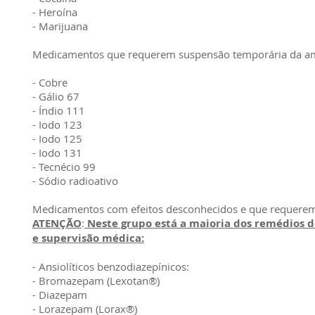
- Heroína
- Marijuana
Medicamentos que requerem suspensão temporária da 
- Cobre
- Gálio 67
- Índio 111
- Iodo 123
- Iodo 125
- Iodo 131
- Tecnécio 99
- Sódio radioativo
Medicamentos com efeitos desconhecidos e que requere
ATENÇÃO
:
Neste grupo está a maioria dos remédios 
e supervisão médica:
- Ansiolíticos benzodiazepínicos:
- Bromazepam (Lexotan®)
- Diazepam
- Lorazepam (Lorax®)