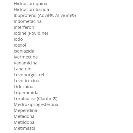
Hidrocloroquina
Hidroclorotiazida
Ibuprofeno (Advil®, Alivium®)
Indometacina
Interferon
Iodine (Povidine)
Iodo
Ioexol
Isoniazida
Ivermectina
Kanamicina
Labetolol
Levonorgestrel
Levotiroxina
Lidocaína
Loperamida
Loratadina (Claritin®)
Medroxiprogesterona
Meperidina
Metadona
Metildopa
Metimazol