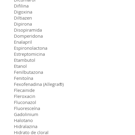
Difilina
Digoxina
Diltiazen
Dipirona
Disopiramida
Domperidona
Enalapril
Espironolactona
Estreptomicina
Etambutol
Etanol
Fenilbutazona
Fenitoína
Fexofenadina (Allegra®)
Flecainide
Fleroxacin
Fluconazol
Fluoresceína
Gadolinium
Halotano
Hidralazina
Hidrato de cloral