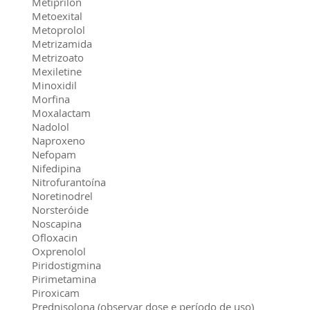
Metiprilon
Metoexital
Metoprolol
Metrizamida
Metrizoato
Mexiletine
Minoxidil
Morfina
Moxalactam
Nadolol
Naproxeno
Nefopam
Nifedipina
Nitrofurantoína
Noretinodrel
Norsteróide
Noscapina
Ofloxacin
Oxprenolol
Piridostigmina
Pirimetamina
Piroxicam
Prednisolona (observar dose e período de uso)