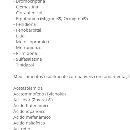
- Bromocriptina
- Clemastina
- Cloranfenicol
- Ergotamina (Migrane®, Ormigren®)
- Fenidiona
- Fenobarbital
- Lítio
- Metoclopramida
- Metronidazol
- Primidona
- Sulfasalazina
- Tinidazol
Medicamentos usualmente compatíveis com amamentaçã
Acetazolamida
Acetominofeno (Tylenol®)
Aciclovir (Zovirax®)
Ácido flufenâmico
Ácido iopanóico
Ácido mefenâmico
Ácido nalidíxico
Acitretin