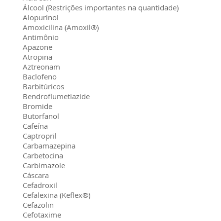
Álcool (Restrições importantes na quantidade)
Alopurinol
Amoxicilina (Amoxil®)
Antimônio
Apazone
Atropina
Aztreonam
Baclofeno
Barbitúricos
Bendroflumetiazide
Bromide
Butorfanol
Cafeína
Captropril
Carbamazepina
Carbetocina
Carbimazole
Cáscara
Cefadroxil
Cefalexina (Keflex®)
Cefazolin
Cefotaxime