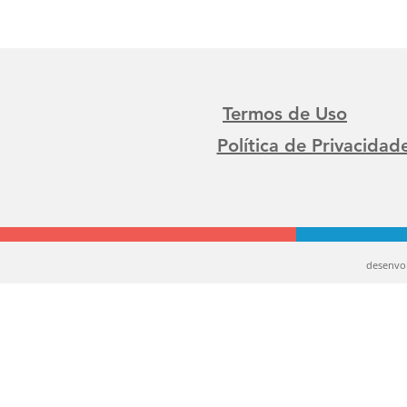
Termos de Uso
Política de Privacidad
desenvo