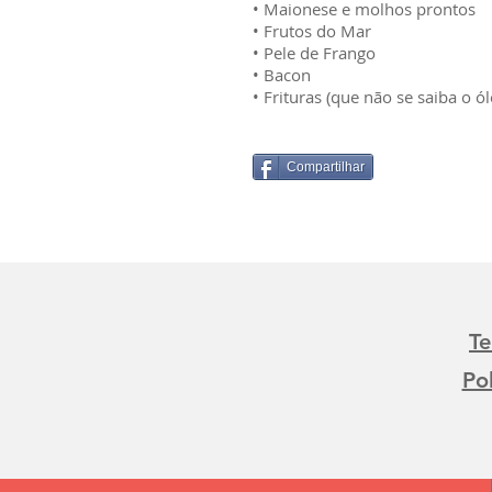
• Maionese e molhos prontos
• Frutos do Mar
• Pele de Frango
• Bacon
• Frituras (que não se saiba o ól
Compartilhar
T
Po