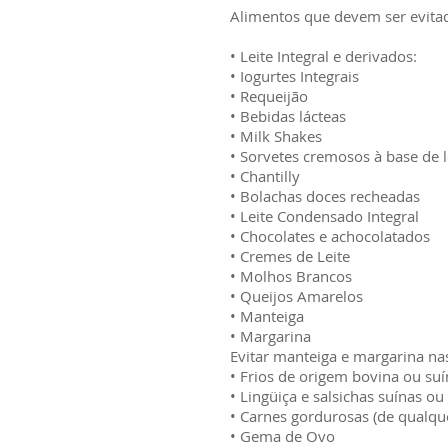
Alimentos que devem ser evita
• Leite Integral e derivados:
• Iogurtes Integrais
• Requeijão
• Bebidas lácteas
• Milk Shakes
• Sorvetes cremosos à base de l
• Chantilly
• Bolachas doces recheadas
• Leite Condensado Integral
• Chocolates e achocolatados
• Cremes de Leite
• Molhos Brancos
• Queijos Amarelos
• Manteiga
• Margarina
Evitar manteiga e margarina nas
• Frios de origem bovina ou suí
• Lingüiça e salsichas suínas ou
• Carnes gordurosas (de qualqu
• Gema de Ovo